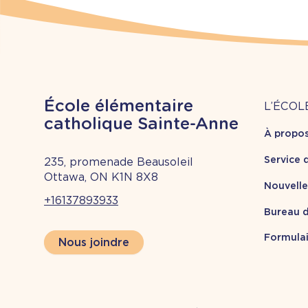
À
École élémentaire
L’ÉCOL
catholique Sainte-Anne
À propo
pr
Service 
235, promenade Beausoleil
Ottawa, ON K1N 8X8
Nouvell
+16137893933
Bureau d
Formulai
Nous joindre