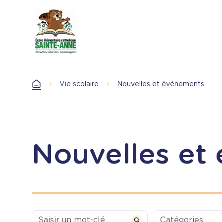
Aller
au
contenu
principal
Vie scolaire
Nouvelles et événements
Accueil
Nouvelles et
Categories
Catégories