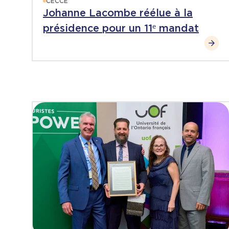
CECCE
Johanne Lacombe réélue à la
présidence pour un 11ᵉ mandat