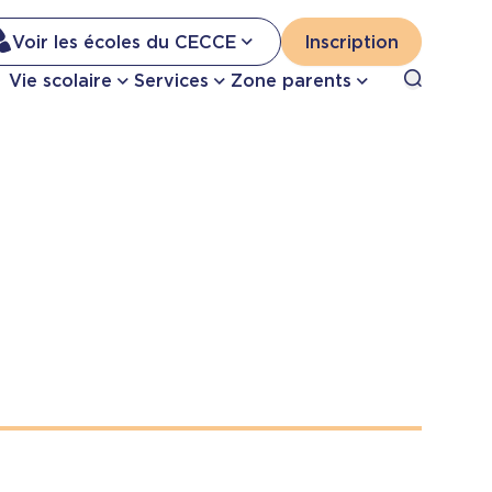
Na
Voir les écoles du CECCE
Inscription
Nav
Open sea
Vie scolaire
Services
Zone parents
se
pri