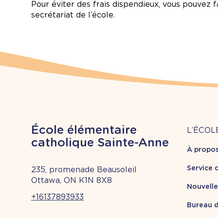
Pour éviter des frais dispendieux, vous pouvez 
secrétariat de l’école.
À
École élémentaire
L’ÉCOL
catholique Sainte-Anne
À propo
pr
Service 
235, promenade Beausoleil
Ottawa, ON K1N 8X8
Nouvell
+16137893933
Bureau d