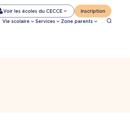
Na
Voir les écoles du CECCE
Inscription
Nav
Open sea
Vie scolaire
Services
Zone parents
se
pri