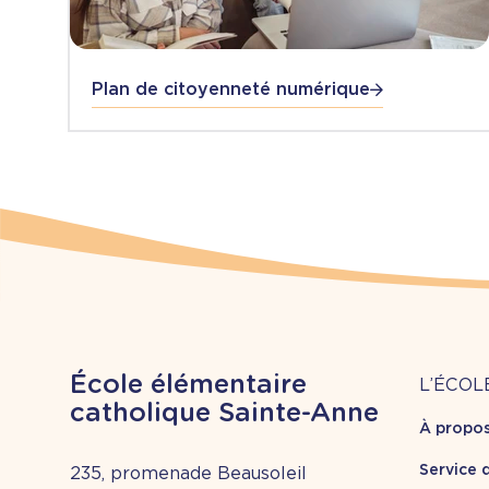
Plan de citoyenneté numérique
À
École élémentaire
L’ÉCOL
catholique Sainte-Anne
À propo
pr
Service 
235, promenade Beausoleil