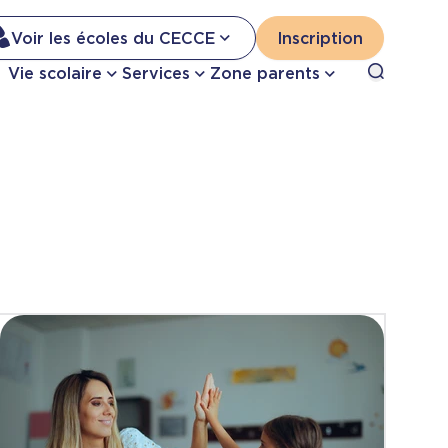
Na
Voir les écoles du CECCE
Inscription
Nav
Open sea
Vie scolaire
Services
Zone parents
se
pri